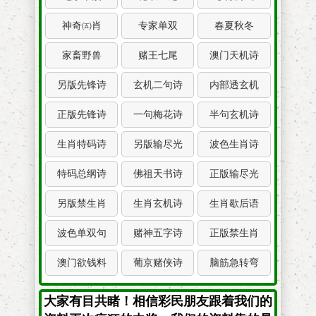
神奇㈤肖
专家单双
春夏秋冬
家畜野兽
赌王七尾
澳门天机诗
另版先锋诗
玄机二句诗
内部透玄机
正版先锋诗
一句梅花诗
半句玄机诗
生肖特码诗
另版输尽光
波色生肖诗
特码总纲诗
佛祖天书诗
正版输尽光
另版禁生肖
生肖玄机诗
生肖歇后语
波色单双句
赌神五字诗
正版禁生肖
澳门欲钱料
葡京赌侠诗
脑筋急转弯
大家有目共睹！相信彩民朋友跟着我们的